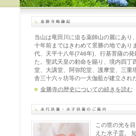
当山は竜田川に迫る薬師山の麗にあり
十年前まではきわめて景勝の地でありま
代、天平十八年(746年)、行基菩薩の
た。聖武天皇の勅命を賜り、境内四丁
堂、大講堂、阿弥陀堂、護摩堂、三重
舎三十六ヶ坊等の一大伽藍が建立され
金勝寺の歴史についての続きを読む
この世の光を目
えた水子霊。 